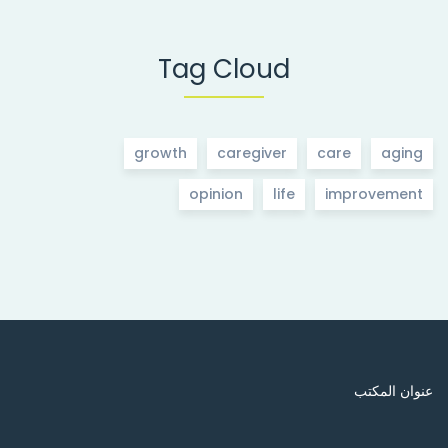
Tag Cloud
growth
caregiver
care
aging
opinion
life
improvement
عنوان المكتب